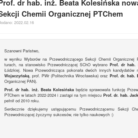
Prof. dr hab. inż. Beata Kolesińska no
Sekcji Chemii Organicznej PTChem
Dodano: 2022.02.16
Szanowni Państwo,
w wyniku Wyborów na Przewodniczącego Sekcji Chemii Organicznej
turach, na stanowisko Przewodniczącej SChO wybrano
Prof. dr hab. 
Łódzkiej. Nowa Przewodnicząca pokonała dwóch innych kandydatów 
Wojaczyńską
, prof. PWr (Politechnika Wrocławska) oraz
Prof. dr. hab.
Organicznej PAN).
Prof. dr hab. inż. Beata Kolesińska
będzie sprawowała funkcję Przewo
PTChem w latach 2022-2024 i zastąpi na tym miejscu
Prof. dr. hab. Ja
pełnił od 2010 roku.
Serdecznie dziękujemy ustępującemu Przewodniczącemu Sekcji Ch
Przewodniczącej życzymy sukcesów, nie tylko naukowych :)