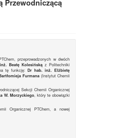
wą Przewodniczącą
 PTChem, przeprowadzonych w dwóch
inż. Beatę Kolesińską
z Politechniki
na tę funkcję:
Dr hab. inż. Elżbietę
 Bartłomieja Furmana
(Instytut Chemii
dniczącej Sekcji Chemii Organicznej
cka W. Morzyckiego
, który te obowiązki
emii Organicznej PTChem, a nowej